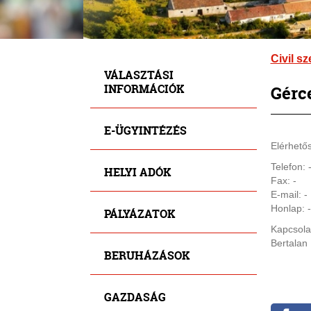
Civil s
VÁLASZTÁSI
INFORMÁCIÓK
Gérce
E-ÜGYINTÉZÉS
Elérhető
Telefon: 
HELYI ADÓK
Fax: -
E-mail: -
Honlap: -
PÁLYÁZATOK
Kapcsolat
Bertalan 
BERUHÁZÁSOK
GAZDASÁG