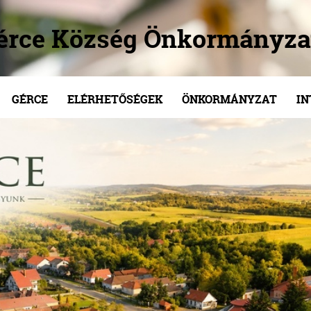
érce Község Önkormányza
GÉRCE
ELÉRHETŐSÉGEK
ÖNKORMÁNYZAT
I
/
/
/
/