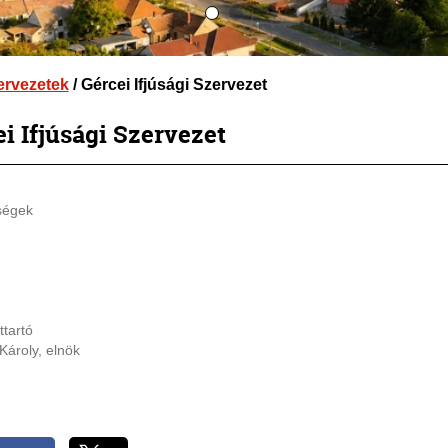
zervezetek
/ Gércei Ifjúsági Szervezet
i Ifjúsági Szervezet
ségek
-
tartó
Károly, elnök