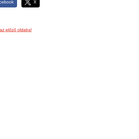
cebook
X
az előző oldalra!