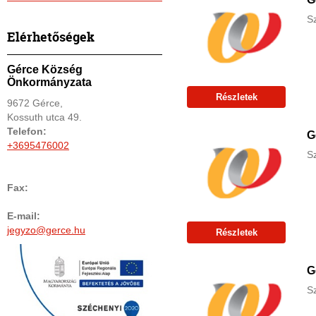
S
Elérhetőségek
Gérce Község
Önkormányzata
Részletek
9672 Gérce,
Kossuth utca 49.
Telefon:
G
+3695476002
S
Fax:
E-mail:
jegyzo@gerce.hu
Részletek
G
S