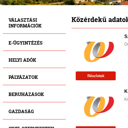
Közérdekű adato
VÁLASZTÁSI
INFORMÁCIÓK
S
E-ÜGYINTÉZÉS
Öt
HELYI ADÓK
Részletek
PÁLYÁZATOK
K
BERUHÁZÁSOK
Kö
GAZDASÁG