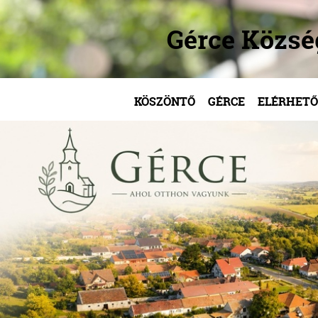
Gérce Közs
KÖSZÖNTŐ
GÉRCE
ELÉRHETŐ
/
/