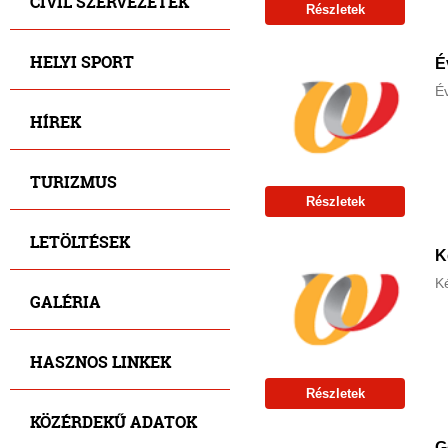
CIVIL SZERVEZETEK
Részletek
HELYI SPORT
É
É
HÍREK
TURIZMUS
Részletek
LETÖLTÉSEK
K
Ké
GALÉRIA
HASZNOS LINKEK
Részletek
KÖZÉRDEKŰ ADATOK
G