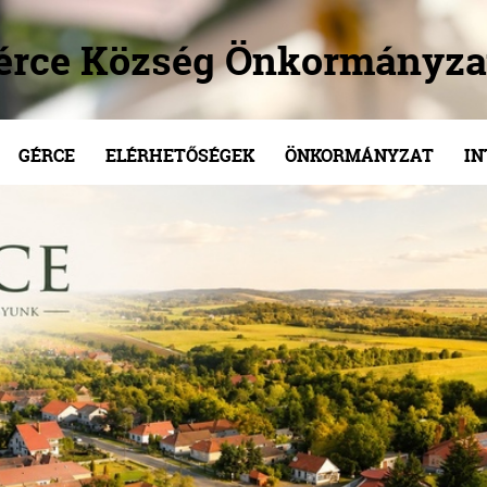
érce Község Önkormányza
GÉRCE
ELÉRHETŐSÉGEK
ÖNKORMÁNYZAT
I
/
/
/
/