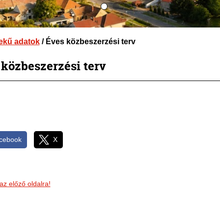
ekű adatok
/ Éves közbeszerzési terv
 közbeszerzési terv
cebook
X
az előző oldalra!