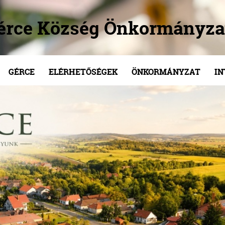
érce Község Önkormányza
GÉRCE
ELÉRHETŐSÉGEK
ÖNKORMÁNYZAT
I
/
/
/
/