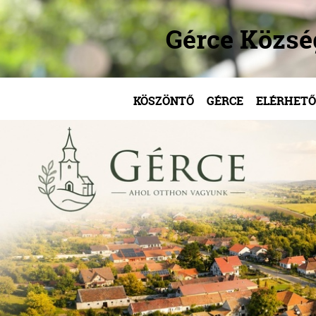
Gérce Közs
KÖSZÖNTŐ
GÉRCE
ELÉRHETŐ
/
/