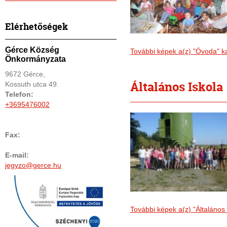
Elérhetőségek
Gérce Község
További képek a(z) "Óvoda" k
Önkormányzata
9672 Gérce,
Általános Iskola
Kossuth utca 49.
Telefon:
+3695476002
Fax:
E-mail:
jegyzo@gerce.hu
További képek a(z) "Általános