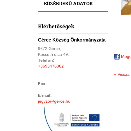
KÖZÉRDEKŰ ADATOK
Elérhetőségek
Gérce Község Önkormányzata
9672 Gérce,
Kossuth utca 49.
Mego
Telefon:
+3695476002
« Vissza 
Fax:
E-mail:
jegyzo@gerce.hu