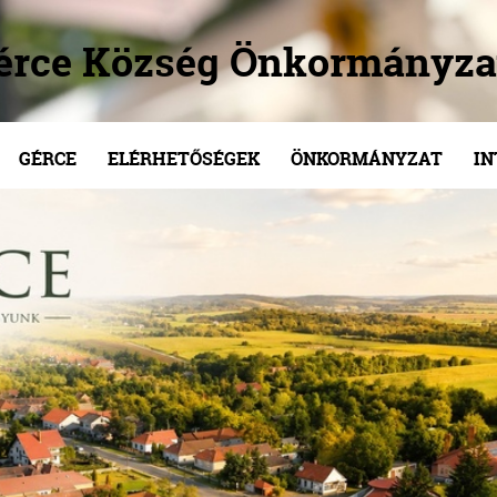
érce Község Önkormányza
GÉRCE
ELÉRHETŐSÉGEK
ÖNKORMÁNYZAT
I
/
/
/
/