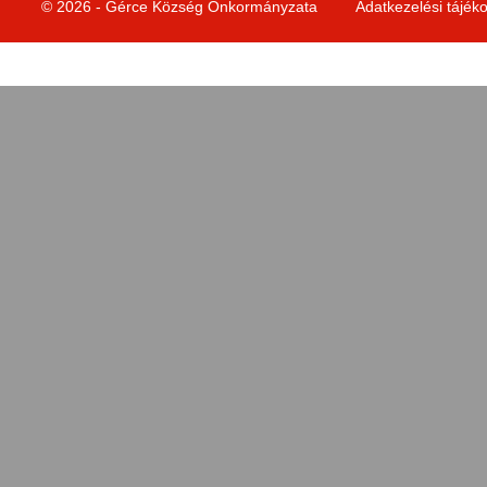
© 2026 - Gérce Község Önkormányzata
Adatkezelési tájék