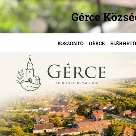
Gérce Közs
KÖSZÖNTŐ
GÉRCE
ELÉRHETŐ
/
/