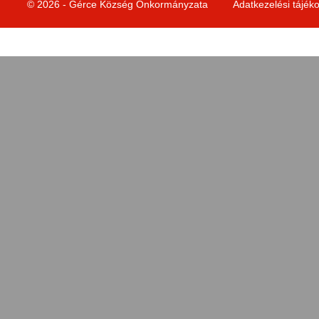
© 2026 - Gérce Község Önkormányzata
Adatkezelési tájék