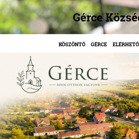
Gérce Közs
KÖSZÖNTŐ
GÉRCE
ELÉRHETŐ
/
/