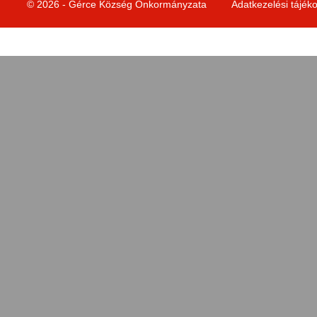
© 2026 - Gérce Község Önkormányzata
Adatkezelési tájék