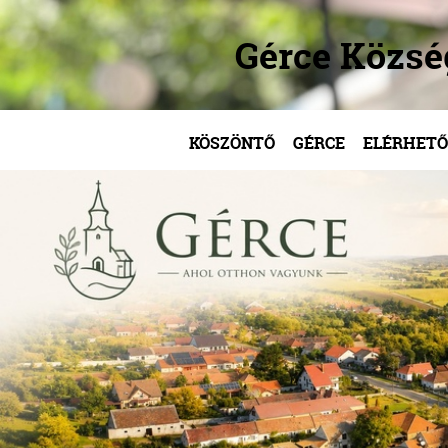
Gérce Közs
KÖSZÖNTŐ
GÉRCE
ELÉRHETŐ
/
/