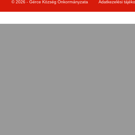
© 2026 - Gérce Község Önkormányzata
Adatkezelési tájék