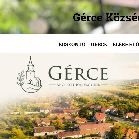
Gérce Közs
KÖSZÖNTŐ
GÉRCE
ELÉRHETŐ
/
/