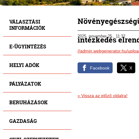
Növényegészségüg
VÁLASZTÁSI
INFORMÁCIÓK
2025. november 25., 11:32
intézkedés elren
E-ÜGYINTÉZÉS
//admin.webgenerator.hu/upl
HELYI ADÓK
Facebook
X
PÁLYÁZATOK
« Vissza az előző oldalra!
BERUHÁZÁSOK
GAZDASÁG