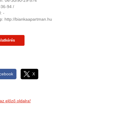
on: 06-30/90-29-574
+36-94 /
: -
p: http://biankaapartman.hu
latkérés
cebook
X
az előző oldalra!