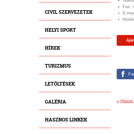
Telef
Fax: 
CIVIL SZERVEZETEK
E-mail
Honla
HELYI SPORT
Aján
HÍREK
TURIZMUS
Fa
LETÖLTÉSEK
GALÉRIA
«
Vissza 
HASZNOS LINKEK