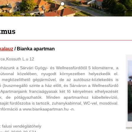
zmus
kalauz
/ Bianka apartman
ce,Kossuth L.u 12
házunk a Sárvári Gyógy- és Wellnessfürdőtől 5 kilométerre, a
útvonal közelében, nyugodt környezetben helyezkedik el.
megközelíthető gépjárművel, de az autóbusz-közlekedés is
ó (buszmegálló szinte a ház előtt, és Sárváron a Wellnessfürdő
)! Apartmanjaink franciaágyasak két fő kényelmes elhelyezését
ják, de pótágyazhatók. Minden apartmanhoz kábeltelevízió,
saját fürdőszoba is tartozik, zuhanykabinnal, WC-vel, mosdóval.
infórmáció a www.biankaapartman.hu -n.
: falusi vendéglátóhely