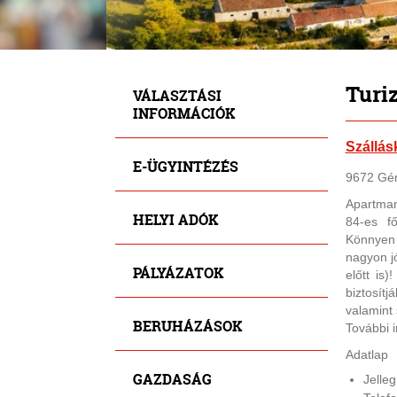
Turi
VÁLASZTÁSI
INFORMÁCIÓK
Szállás
E-ÜGYINTÉZÉS
9672 Gér
Apartman
HELYI ADÓK
84-es fő
Könnyen 
nagyon j
PÁLYÁZATOK
előtt is
biztosít
valamint 
BERUHÁZÁSOK
További 
Adatlap
GAZDASÁG
Jelleg