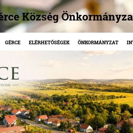
érce Község Önkormányza
GÉRCE
ELÉRHETŐSÉGEK
ÖNKORMÁNYZAT
I
/
/
/
/