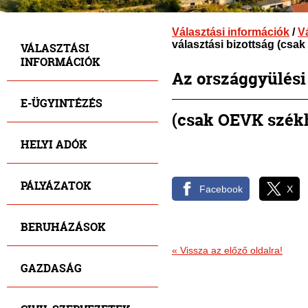
Választási információk
/
V
választási bizottság (csa
VÁLASZTÁSI
INFORMÁCIÓK
Az országgyülési 
E-ÜGYINTÉZÉS
(csak OEVK székh
HELYI ADÓK
PÁLYÁZATOK
Facebook
X
BERUHÁZÁSOK
«
Vissza az előző oldalra!
GAZDASÁG