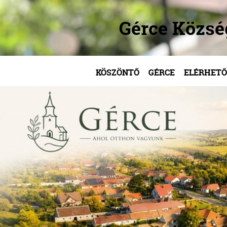
Gérce Közs
KÖSZÖNTŐ
GÉRCE
ELÉRHETŐ
/
/