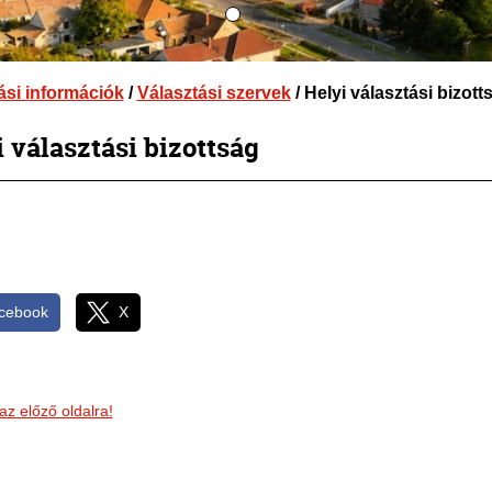
ási információk
/
Választási szervek
/ Helyi választási bizott
 választási bizottság
cebook
X
az előző oldalra!