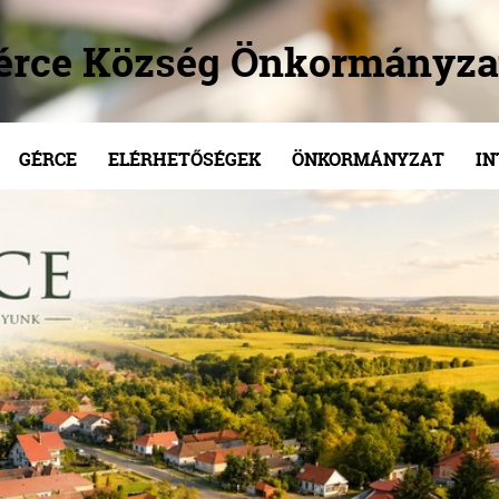
érce Község Önkormányza
GÉRCE
ELÉRHETŐSÉGEK
ÖNKORMÁNYZAT
I
/
/
/
/